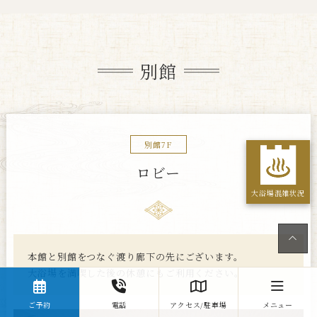
別館
別館7F
ロビー
大浴場混雑状況
本館と別館をつなぐ渡り廊下の先にございます。
大浴場を満喫した後の休憩にもご利用ください。
ご予約
電話
アクセス/駐車場
メニュー